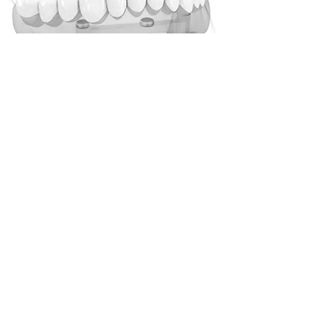
Dentadura Removible sobre Implantes
Prótesis Fija Atornillada con
la Solución All on 4
Dentadura Removible sobre Barra de
Implantes
volver